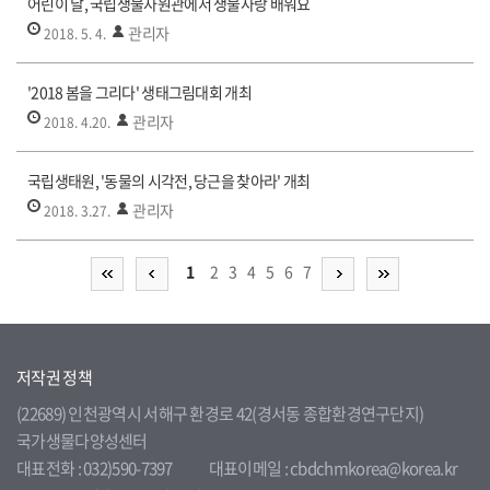
어린이 날, 국립생물자원관에서 생물사랑 배워요
관리자
2018. 5. 4.
'2018 봄을 그리다' 생태그림대회 개최
관리자
2018. 4.20.
국립생태원, '동물의 시각전, 당근을 찾아라' 개최
관리자
2018. 3.27.
1
2
3
4
5
6
7
저작권 정책
(22689) 인천광역시 서해구 환경로 42(경서동 종합환경연구단지)
국가생물다양성센터
대표전화 : 032)590-7397
대표이메일 : cbdchmkorea@korea.kr