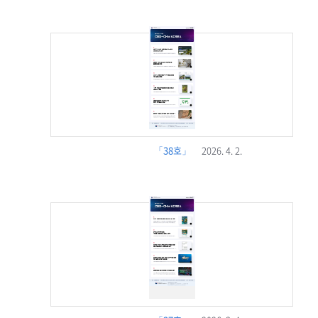
「38호」
2026. 4. 2.