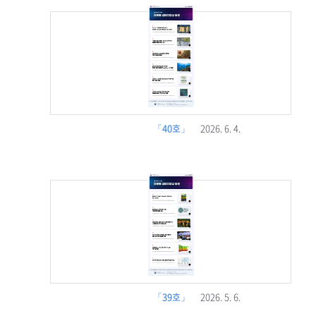
「40호」
2026. 6. 4.
「39호」
2026. 5. 6.