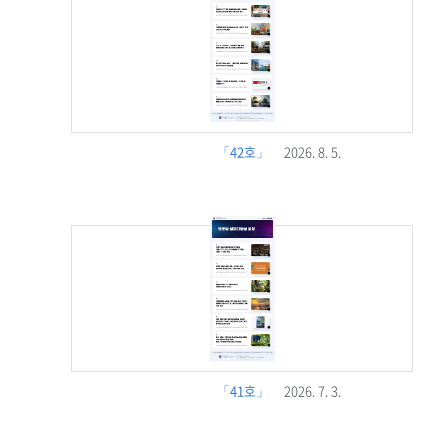
「42호」
2026. 8. 5.
「41호」
2026. 7. 3.