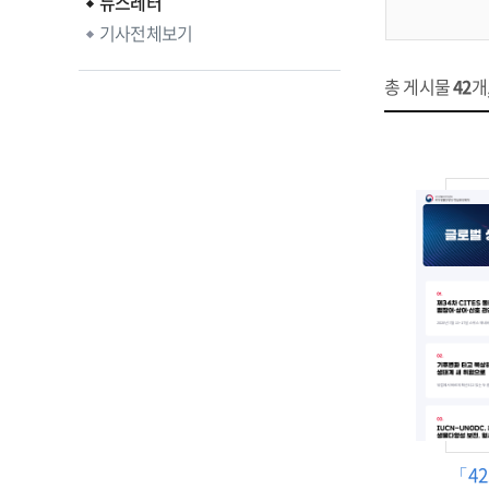
뉴스레터
기사전체보기
총 게시물
42
개
「4