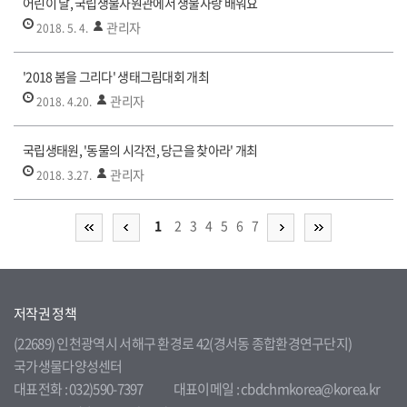
어린이 날, 국립생물자원관에서 생물사랑 배워요
관리자
2018. 5. 4.
'2018 봄을 그리다' 생태그림대회 개최
관리자
2018. 4.20.
국립생태원, '동물의 시각전, 당근을 찾아라' 개최
관리자
2018. 3.27.
1
2
3
4
5
6
7
저작권 정책
(22689) 인천광역시 서해구 환경로 42(경서동 종합환경연구단지)
국가생물다양성센터
대표전화 : 032)590-7397
대표이메일 : cbdchmkorea@korea.kr