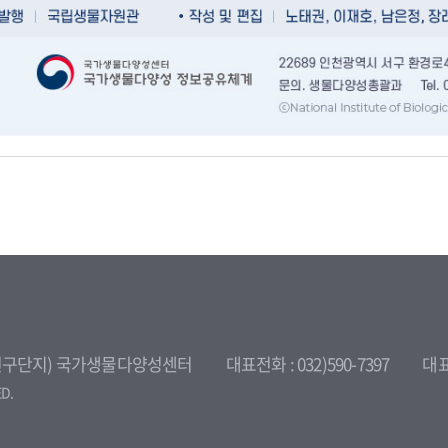
환경연구단지) 국가생물다양성센터
대표전화 : 032)590-7397
대표
ED.