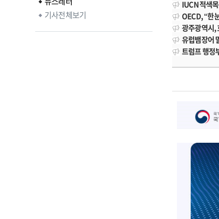
뉴스레터
IUCN 적색목
기사전체보기
OECD, “한
광주광역시, 
유럽뱀장어 밀
트럼프 행정부