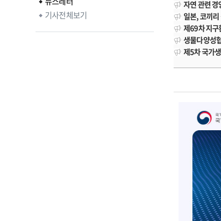
뉴스레터
자연 관련 경영
기사전체보기
일본, 코끼리
제69차 지구
생물다양성협약
제5차 국가생