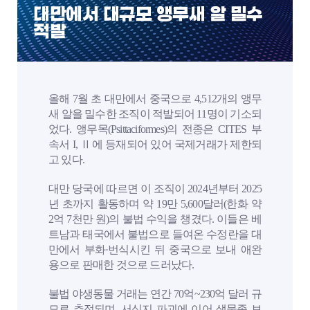
대만에서 대규모 앵무새 알 밀수
적발
올해 7월 초 대만에서 중국으로 4,512개의 앵무
새 알을 밀수한 조직이 적발되어 11명이 기소되
었다. 앵무목(Psittaciformes)의 전종은 CITES 부
속서 I, Ⅱ에 등재되어 있어 국제거래가 제한되
고 있다.
대만 당국에 따르면 이 조직이 2024년부터 2025
년 초까지 활동하며 약 19만 5,600달러(한화 약
2억 7천만 원)의 불법 수익을 챙겼다. 이들은 베
트남과 태국에서 불법으로 들여온 수정란을 대
만에서 부화·번식시킨 뒤 중국으로 보내 애완
용으로 판매한 것으로 드러났다.
불법 야생동물 거래는 연간 70억~230억 달러 규
모로 추정되며, 서식지 파괴에 이어 생물종 보