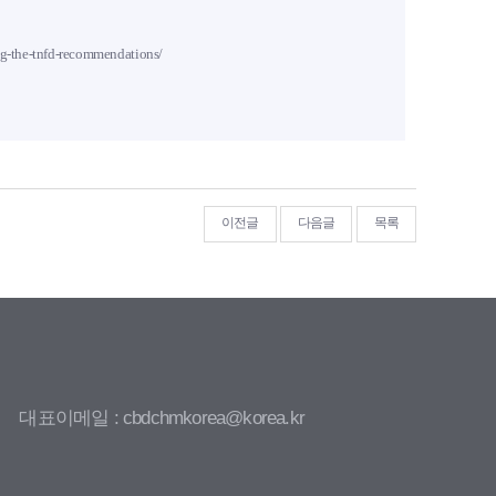
sing-the-tnfd-recommendations/
이전글
다음글
목록
대표이메일 : cbdchmkorea@korea.kr