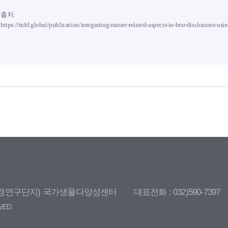
출처:
https://tnfd.global/publication/integrating-nature-related-aspects-in-brsr-disclosures-u
종합환경연구단지) 국가생물다양성센터
대표전화 : 032)590-7397
RVED.