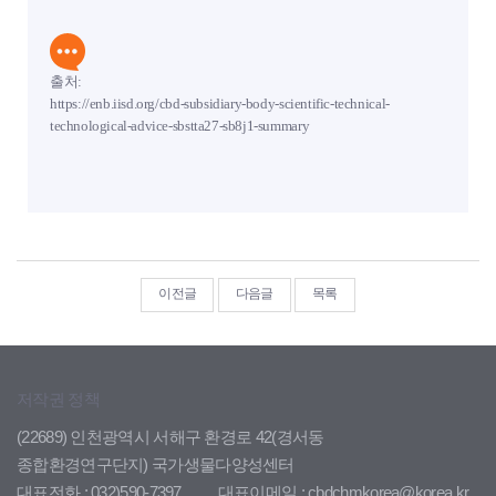
출처:
https://enb.iisd.org/cbd-subsidiary-body-scientific-technical-
technological-advice-sbstta27-sb8j1-summary
이전글
다음글
목록
저작권 정책
(22689) 인천광역시 서해구 환경로 42(경서동
종합환경연구단지) 국가생물다양성센터
대표전화 : 032)590-7397
대표이메일 : cbdchmkorea@korea.kr