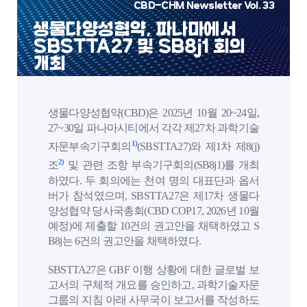
CBD-CHM Newsletter Vol. 33
생물다양성협약, 파나마에서
SBSTTA27 및 SB8j1 회의
개최
생물다양성협약(CBD)은 2025년 10월 20~24일,
27~30일 파나마시티에서 각각 제27차 과학기술
1)
자문부속기구회의
(SBSTTA27)와 제1차 제8(j)
2)
조
및 관련 조항 부속기구회의(SB8j1)를 개최
하였다. 두 회의에는 천여 명의 대표단과 옵서
버가 참석였으며, SBSTTA27은 제17차 생물다
양성협약 당사국총회(CBD COP17, 2026년 10월
예정)에 제출할 10건의 권고안을 채택하였고 S
B8j는 6건의 권고안을 채택하였다.
SBSTTA27은 GBF 이행 상황에 대한 글로벌 보
고서의 구체적 개요를 승인하고, 과학기술자문
그룹의 지침 아래 사무국이 보고서를 작성하도