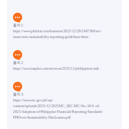
출처 1:
https://www.philstar.com/business/2025/12/29/2497308/sec-
issues-new-sustainability-reporting-guidelines-firms
출처 2:
https://www.iasplus.com/en/news/2025/12/philippines-issb
출처 3:
https://www.sec.gov.ph/wp-
content/uploads/2025/12/2025MC_SEC-MC-No.-16-S.-of-
2025-Adoption-of-Philippine-Financial-Reporting-Standards-
PFRS-on-Sustainability-Disclosures.pdf