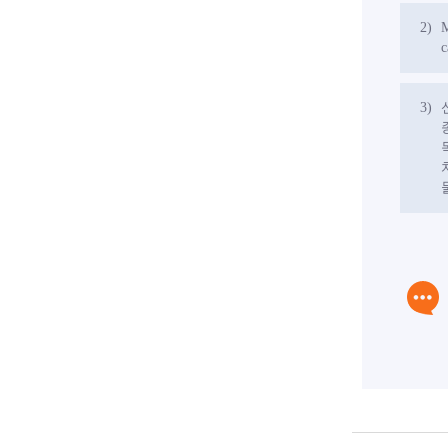
2)
M
c
3)