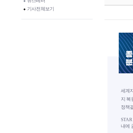
뉴스레터
기사전체보기
종
분
세계자
지 복원
정책결
STA
내에 