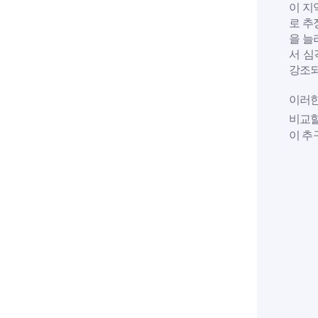
이 지
로 추
을 늘
서 심
강조되
이러한
비교할
이 추