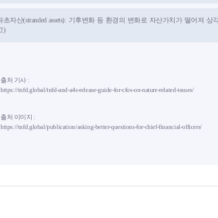
좌초자산(stranded assets): 기후변화 등 환경의 변화로 자산가치가 떨
고)
출처 기사 :
https://tnfd.global/tnfd-and-a4s-release-guide-for-cfos-on-nature-related-issues/
출처 이미지 :
https://tnfd.global/publication/asking-better-questions-for-chief-financial-officers/