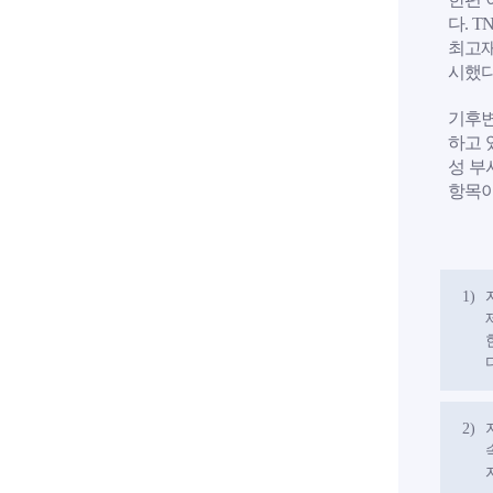
다. 
최고재
시했다
기후변
하고 
성 부
항목이
1)
2)