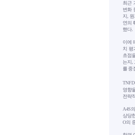
최근 
변화 
지, 
연의 
했다.
이에 
치 평
초점을
는지,
를 중
TNF
영향을
전략적
A4S의
상당한
O의 
한편 이