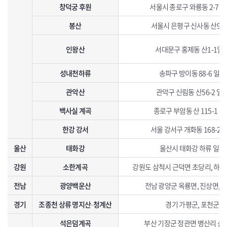
창덕궁 후원
서울시 종로구 와룡동 2-71
봉산
서울시 은평구 신사동 산93-
인왕산
서대문구 홍제동 산1-1일
성내천하류
송파구 방이동 88-6 일대
관악산
관악구 신림동 산56-2 일
백사실 계곡
종로구 부암동 산 115-1 일
한강 강서
서울 강서구 개화동 168-2 
울산
태화강
울산시 태화강 하류 일원
강원
소한계곡
강원도 삼척시 근덕면 초당리, 하
전남
광양백운산
전남 광양군 옥룡면, 진상면, 
경기
조종천 상류 명지산·청계산
경기 가평군, 포천군
석은덤계곡
부산 기장군 정관면 병산리 산10