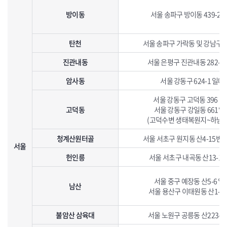
방이동
서울 송파구 방이동 439-2 
탄천
서울 송파구 가락동 및 강남구
진관내동
서울 은평구 진관내동 282-1
암사동
서울 강동구 624-1 일대
서울 강동구 고덕동 396 일
고덕동
서울 강동구 강일동 661일
(고덕수변 생태복원지~하남시
청계산원터골
서울 서초구 원지동 산4-15번
서울
헌인릉
서울 서초구 내곡동 산13-1 
서울 중구 예장동 산5-6 일
남산
서울 용산구 이태원동 산1-5
불암산 삼육대
서울 노원구 공릉동 산223-