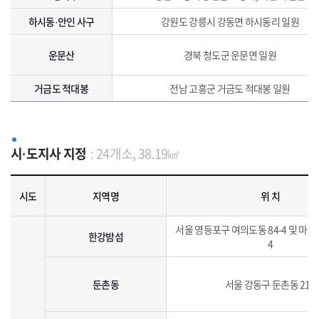
하시동·안인 사구
강원도 강릉시 강동면 하시동리 일원
운문산
경북 청도군 운문면 일원
거금도 적대봉
전남 고흥군 거금도 적대봉 일원
시·도지사 지정
: 24개소, 38.19㎢
시·도지사 지정 생태· 경관보전지역 지정현황으로 지역명, 위치, 면적, 특징, 지정일자를 포함하고 있습니다.
시도
지역명
위 치
서울 영등포구 여의도동 84-4 및 마포
한강밤섬
4
둔촌동
서울 강동구 둔촌동 211