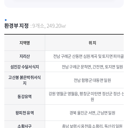
환경부 지정
: 9개소, 249.20㎢
환경부 지정 생태· 경관보전지역 지정현황으로 지역명, 위치, 면적, 특징, 지정일자를 포함하고 있습니다.
지역명
위 치
지리산
전남 구례군 산동면 심원계곡 및 토지면 피아골 
섬진강 수달서식지
전남 구례군 문척면, 간전면, 토지면 일원
고산봉 붉은박쥐서식
전남 함평군 대동면 일원
지
강원 영월군 영월읍, 평창군 미탄면 정선군 정선·신동
동강유역
원
왕피천 유역
경북 울진군 서면, 근남면 일원
소황사구
충남 보령시 웅천읍 소황리, 독산리 일원