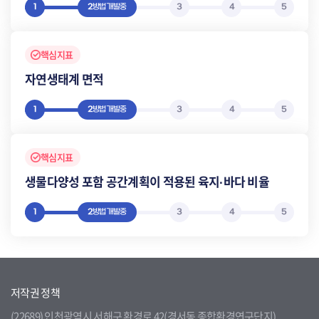
1
2
방법개발중
3
4
5
핵심지표
자연생태계 면적
1
2
방법개발중
3
4
5
핵심지표
생물다양성 포함 공간계획이 적용된 육지·바다 비율
1
2
방법개발중
3
4
5
저작권 정책
(22689) 인천광역시 서해구 환경로 42(경서동 종합환경연구단지)