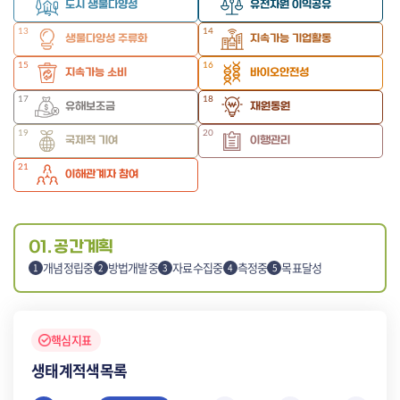
도시 생물다양성
유전자원 이익공유
13
14
생물다양성 주류화
지속가능 기업활동
15
16
지속가능 소비
바이오안전성
17
18
유해보조금
재원동원
19
20
국제적 기여
이행관리
21
이해관계자 참여
01. 공간계획
개념정립중
방법개발중
자료수집중
측정중
목표달성
1
2
3
4
5
핵심지표
생태계적색목록