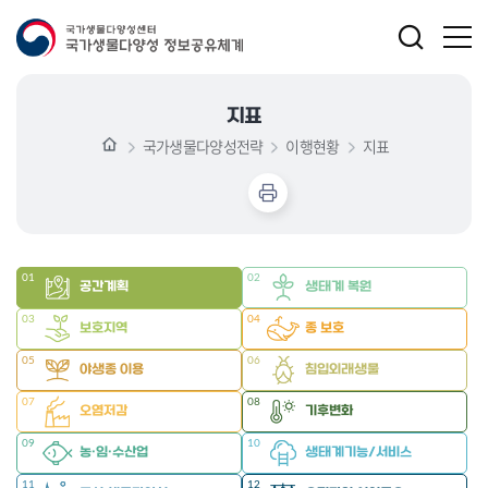
지표
국가생물다양성전략
이행현황
지표
01
02
공간계획
생태계 복원
03
04
보호지역
종 보호
05
06
야생종 이용
침입외래생물
07
08
오염저감
기후변화
09
10
농·임·수산업
생태계기능/서비스
11
12