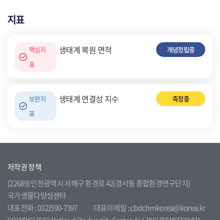
지표
생태계 복원 면적
핵심지
개념정립중
표
생태계 연결성 지수
보완지
측정중
표
저작권 정책
(22689) 인천광역시 서해구 환경로 42(경서동 종합환경연구단지)
국가생물다양성센터
대표전화 : 032)590-7397
대표이메일 : cbdchmkorea@korea.kr