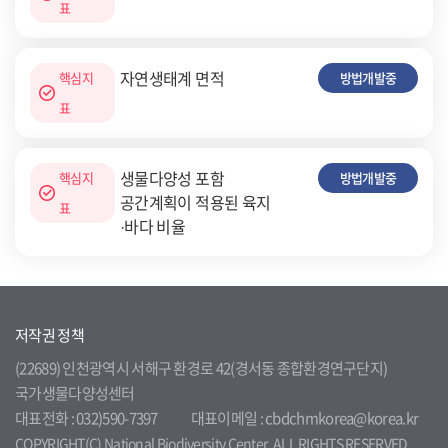
표
자연생태계 면적
핵심지
방법개발중
표
생물다양성 포함
핵심지
방법개발중
공간계획이 적용된 육지
표
·바다 비율
저작권 정책
(22689) 인천광역시 서해구 환경로 42(경서동 종합환경연구단지)
국가생물다양성센터
대표전화 : 032)590-7397
대표이메일 : cbdchmkorea@korea.kr
COPYRIGHT(C) National Biodiversity Center. ALL RIGHTS RESERVED.