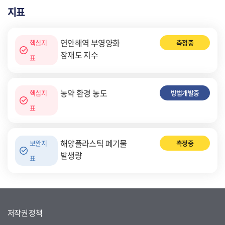
지표
연안해역 부영양화
핵심지
측정중
잠재도 지수
표
농약 환경 농도
핵심지
방법개발중
표
해양플라스틱 폐기물
보완지
측정중
발생량
표
저작권 정책